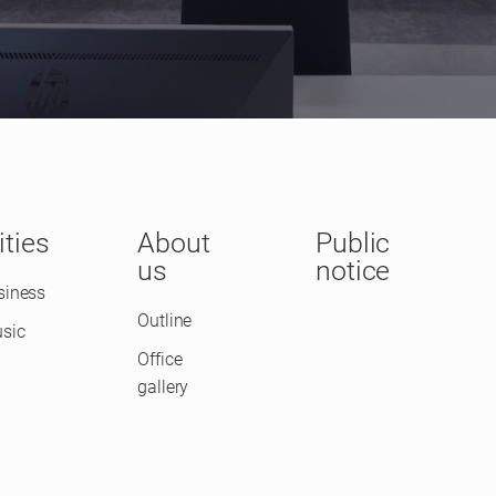
ities
About
Public
us
notice
siness
Outline
sic
Office
gallery